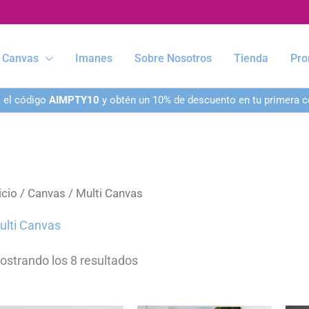
Canvas
Imanes
Sobre Nosotros
Tienda
Pro
a el código
AIMPTY10
y obtén un 10% de descuento en tu primera 
icio
/
Canvas
/ Multi Canvas
ulti Canvas
ostrando los 8 resultados