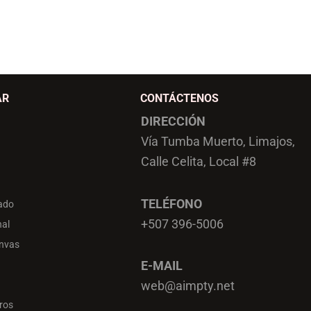
AR
CONTÁCTENOS
DIRECCIÓN
Vía Tumba Muerto, Limajos,
Calle Celita, Local #8
TELÉFONO
ado
+507 396-5006
al
anvas
E-MAIL
web@aimpty.net
ros