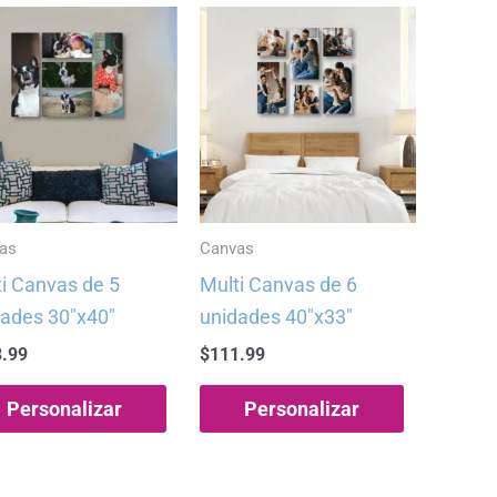
as
Canvas
i Canvas de 5
Multi Canvas de 6
ades 30″x40″
unidades 40″x33″
.99
$
111.99
Personalizar
Personalizar