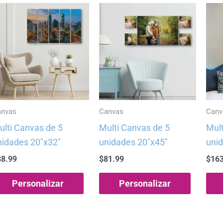
anvas
Canvas
Canv
ulti Canvas de 5
Multi Canvas de 5
Mult
nidades 20″x32″
unidades 20″x45″
unid
88.99
$
81.99
$
163
Personalizar
Personalizar