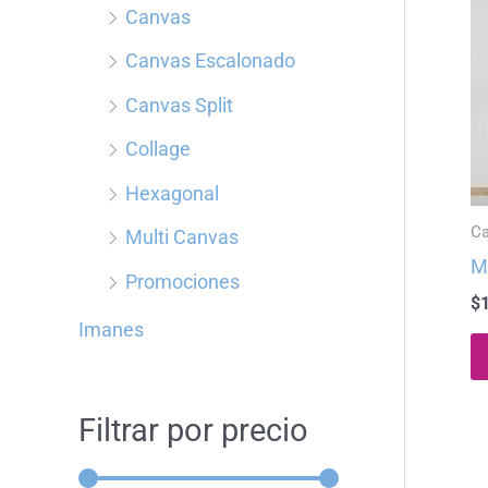
Canvas
p
Canvas Escalonado
o
r
Canvas Split
:
Collage
Hexagonal
C
Multi Canvas
M
Promociones
$
Imanes
Filtrar por precio