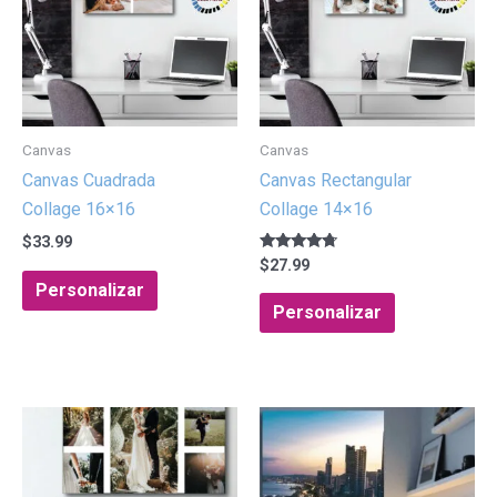
i
v
e
:
Canvas
Canvas
Canvas Cuadrada
Canvas Rectangular
Collage 16×16
Collage 14×16
$
33.99
Valorado
$
27.99
con
Personalizar
4.50
de 5
Personalizar