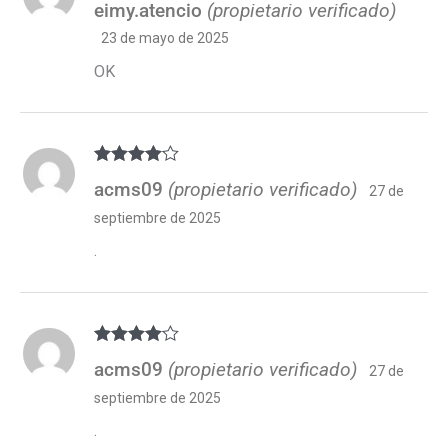
eimy.atencio
(propietario verificado)
5
de 5
23 de mayo de 2025
OK
Valorado
acms09
(propietario verificado)
27 de
con
4
de 5
septiembre de 2025
.
Valorado
acms09
(propietario verificado)
27 de
con
4
de 5
septiembre de 2025
.