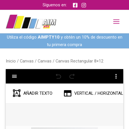
Ir
Síguenos en:
al
contenido
Utiliza el código
AIMPTY10
y obtén un 10% de descuento en
tu primera compra
Inicio
/
Canvas
/
Canvas
/ Canvas Rectangular 8×12
AÑADIR TEXTO
VERTICAL / HORIZONTAL