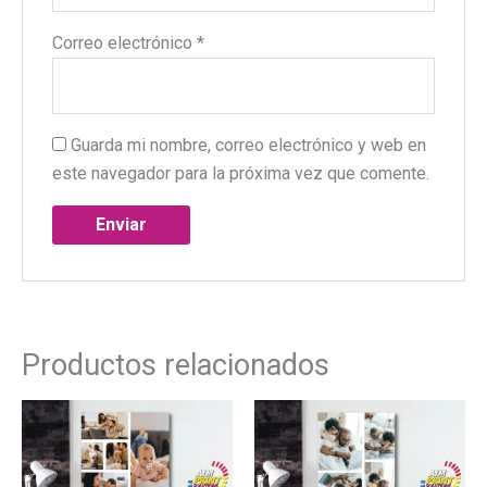
Correo electrónico
*
Guarda mi nombre, correo electrónico y web en
este navegador para la próxima vez que comente.
A
l
t
e
Productos relacionados
r
n
a
t