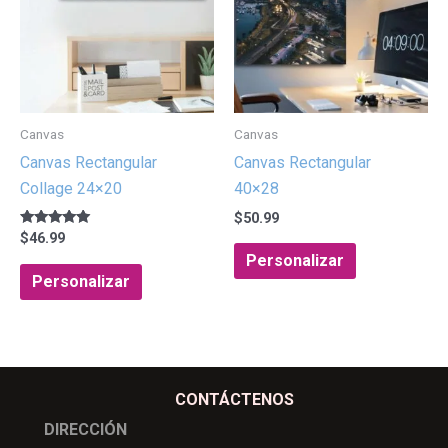
Canvas
Canvas
Canvas Rectangular
Canvas Rectangular
Collage 24×20
40×28
$
50.99
Valorado con
$
46.99
5.00
Personalizar
de 5
Personalizar
CONTÁCTENOS
DIRECCIÓN