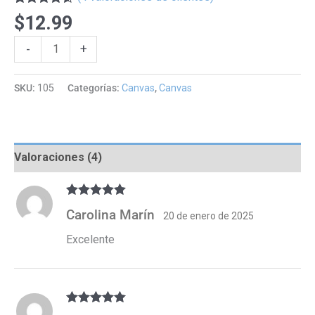
Valorado
4
$
12.99
con
4.50
de
5 en base
Canvas
Alternative:
-
+
a
valoraciones
Rectangular
de clientes
8x12
SKU:
105
Categorías:
Canvas
,
Canvas
cantidad
Valoraciones (4)
Valorado con
Carolina Marín
20 de enero de 2025
5
de 5
Excelente
Valorado con