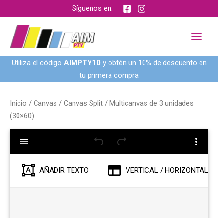
Ir
Síguenos en:
al
contenido
Utiliza el código
AIMPTY10
y obtén un 10% de descuento en
tu primera compra
Inicio
/
Canvas
/
Canvas Split
/ Multicanvas de 3 unidades
(30×60)
AÑADIR TEXTO
VERTICAL / HORIZONTAL