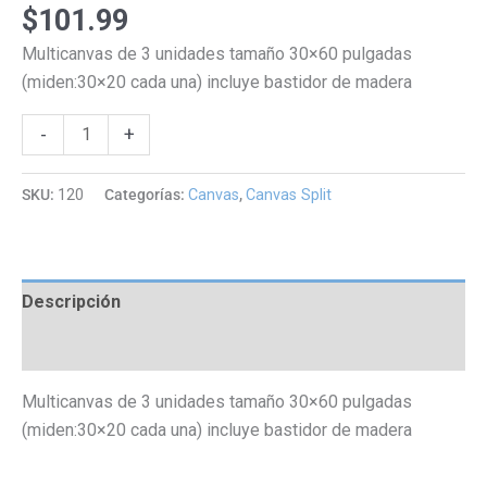
$
101.99
Multicanvas de 3 unidades tamaño 30×60 pulgadas
(miden:30×20 cada una) incluye bastidor de madera
Multicanvas
Alternative:
-
+
de
3
SKU:
120
Categorías:
Canvas
,
Canvas Split
unidades
(30x60)
cantidad
Descripción
Valoraciones (0)
Multicanvas de 3 unidades tamaño 30×60 pulgadas
(miden:30×20 cada una) incluye bastidor de madera