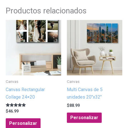
Productos relacionados
Canvas
Canvas
Canvas Rectangular
Multi Canvas de 5
Collage 24×20
unidades 20″x32″
$
88.99
Valorado con
$
46.99
5.00
Personalizar
de 5
Personalizar