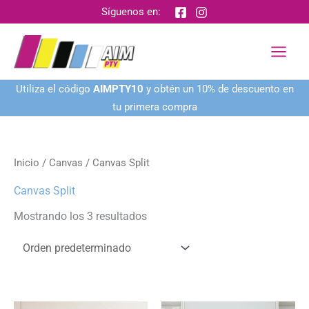
Ir
Síguenos en:
al
contenido
Utiliza el código
AIMPTY10
y obtén un 10% de descuento en
tu primera compra
Inicio
/
Canvas
/ Canvas Split
Canvas Split
Mostrando los 3 resultados