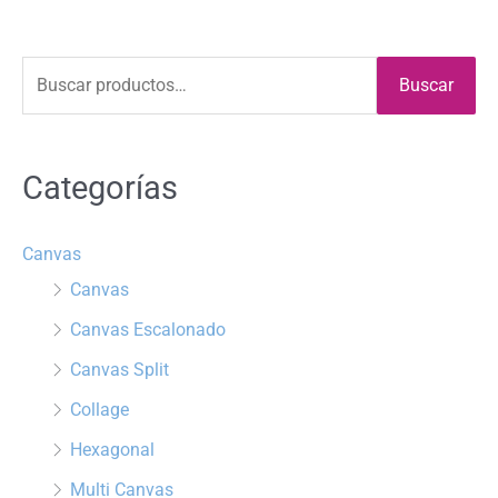
B
Buscar
u
s
Categorías
c
a
r
Canvas
p
Canvas
o
Canvas Escalonado
r
Canvas Split
:
Collage
Hexagonal
Multi Canvas