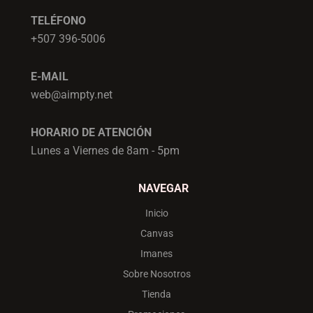
í
á
TELÉFONO
n
x
+507 396-5006
i
i
E-MAIL
m
m
web@aimpty.net
o
o
HORARIO DE ATENCIÓN
Lunes a Viernes de 8am - 5pm
NAVEGAR
Inicio
Canvas
Imanes
Sobre Nosotros
Tienda